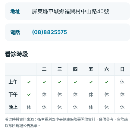
屏東縣車城鄉福興村中山路40號
地址
(08)8825575
電話
看診時段
一
二
三
四
五
六
日
上午
✓
✓
✓
✓
✓
✓
休
下午
✓
休
休
休
休
休
休
晚上
休
休
休
休
休
休
休
看診時段資料來源：衛生福利部中央健康保險署開放資料，僅供參考，實際請
以診所現場公告為準。