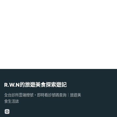
R.W.N的旅遊美食探索遊記
全台診所雲端燈號・即時看診號碼查詢｜旅遊美
食生活誌