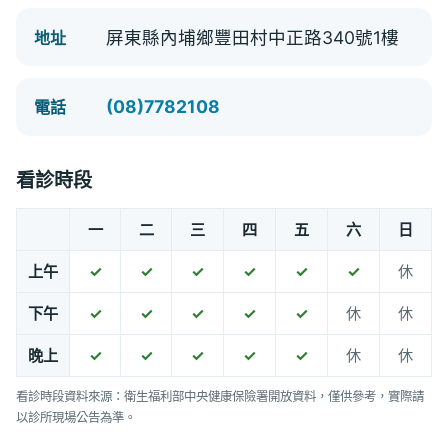
屏東縣內埔鄉豐田村中正路340號1樓
地址
(08)7782108
電話
看診時段
一
二
三
四
五
六
日
上午
✓
✓
✓
✓
✓
✓
休
下午
✓
✓
✓
✓
✓
休
休
晚上
✓
✓
✓
✓
✓
休
休
看診時段資料來源：衛生福利部中央健康保險署開放資料，僅供參考，實際請
以診所現場公告為準。