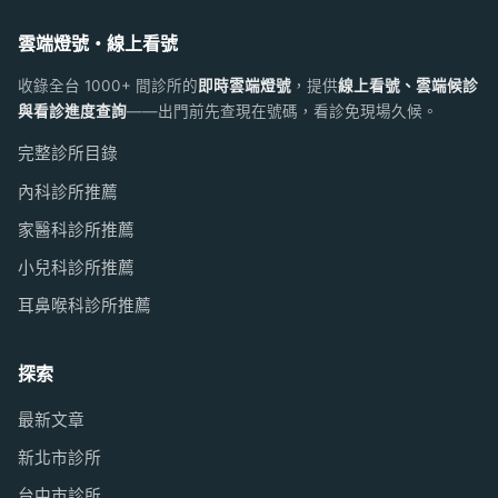
雲端燈號・線上看號
收錄全台 1000+ 間診所的
即時雲端燈號
，提供
線上看號、雲端候診
與看診進度查詢
——出門前先查現在號碼，看診免現場久候。
完整診所目錄
內科診所推薦
家醫科診所推薦
小兒科診所推薦
耳鼻喉科診所推薦
探索
最新文章
新北市診所
台中市診所