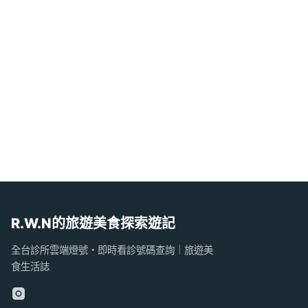
R.W.N的旅遊美食探索遊記
全台診所雲端燈號・即時看診號碼查詢｜旅遊美
食生活誌