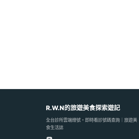
R.W.N的旅遊美食探索遊記
全台診所雲端燈號・即時看診號碼查詢｜旅遊美
食生活誌