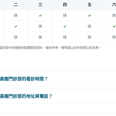
二
三
四
五
六
休
✓
休
✓
休
✓
休
✓
休
✓
休
休
休
休
休
福利部中央健康保險署開放資料，僅供參考，實際請以診所現場公告為準。
高樹門診部的看診時間？
高樹門診部的地址與電話？