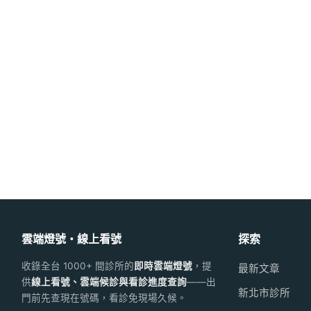
雲端燈號・線上看號
探索
收錄全台 1000+ 間診所的
即時雲端燈號
，提
最新文章
供
線上看號、雲端候診與看診進度查詢
——出
新北市診所
門前先查現在號碼，看診免現場久候。