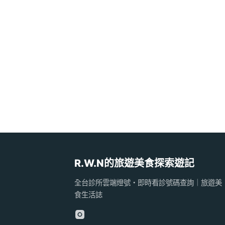
R.W.N的旅遊美食探索遊記
全台診所雲端燈號・即時看診號碼查詢｜旅遊美
食生活誌