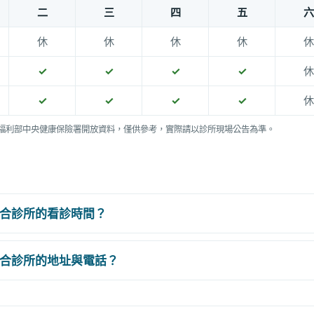
二
三
四
五
六
休
休
休
休
休
✓
✓
✓
✓
休
✓
✓
✓
✓
休
福利部中央健康保險署開放資料，僅供參考，實際請以診所現場公告為準。
合診所的看診時間？
合診所的地址與電話？