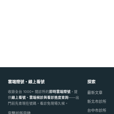
雲端燈號・線上看號
探索
收錄全台 1000+ 間診所的
即時雲端燈號
，提
最新文章
供
線上看號、雲端候診與看診進度查詢
——出
新北市診所
門前先查現在號碼，看診免現場久候。
台中市診所
完整診所目錄