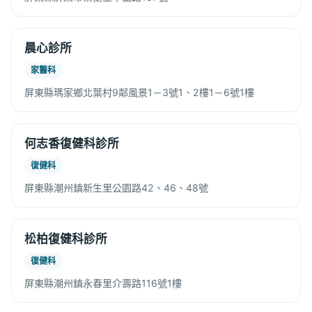
晨心診所
家醫科
屏東縣瑪家鄉北葉村9鄰風景1－3號1、2樓1－6號1樓
何志香復健科診所
復健科
屏東縣潮州鎮新生里公園路42、46、48號
松柏復健科診所
復健科
屏東縣潮州鎮永春里介壽路116號1樓