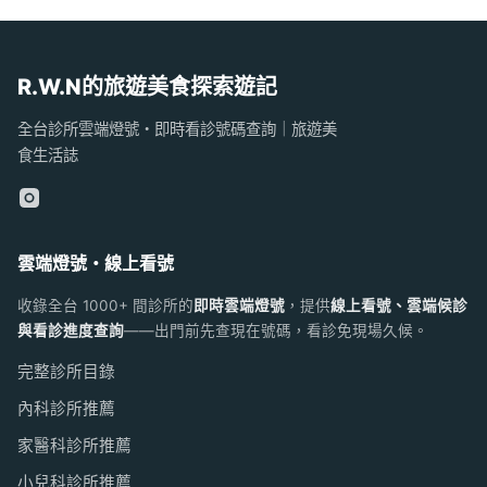
R.W.N的旅遊美食探索遊記
全台診所雲端燈號・即時看診號碼查詢｜旅遊美
食生活誌
雲端燈號・線上看號
收錄全台 1000+ 間診所的
即時雲端燈號
，提供
線上看號、雲端候診
與看診進度查詢
——出門前先查現在號碼，看診免現場久候。
完整診所目錄
內科診所推薦
家醫科診所推薦
小兒科診所推薦