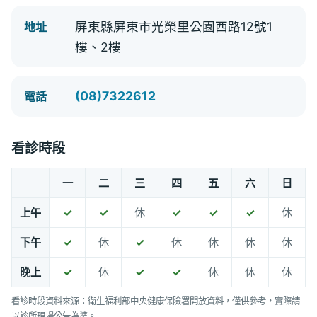
屏東縣屏東市光榮里公園西路12號1
地址
樓、2樓
(08)7322612
電話
看診時段
一
二
三
四
五
六
日
上午
✓
✓
休
✓
✓
✓
休
下午
✓
休
✓
休
休
休
休
晚上
✓
休
✓
✓
休
休
休
看診時段資料來源：衛生福利部中央健康保險署開放資料，僅供參考，實際請
以診所現場公告為準。