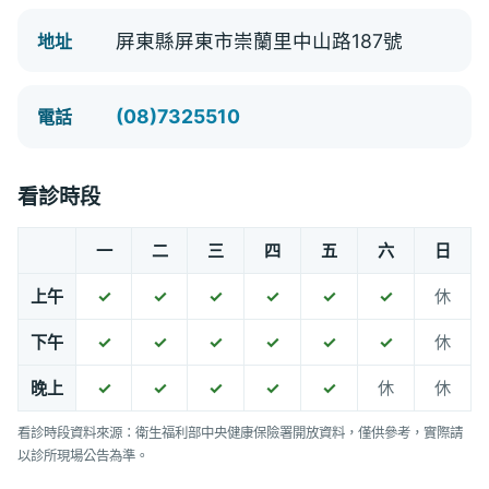
屏東縣屏東市崇蘭里中山路187號
地址
(08)7325510
電話
看診時段
一
二
三
四
五
六
日
上午
✓
✓
✓
✓
✓
✓
休
下午
✓
✓
✓
✓
✓
✓
休
晚上
✓
✓
✓
✓
✓
休
休
看診時段資料來源：衛生福利部中央健康保險署開放資料，僅供參考，實際請
以診所現場公告為準。