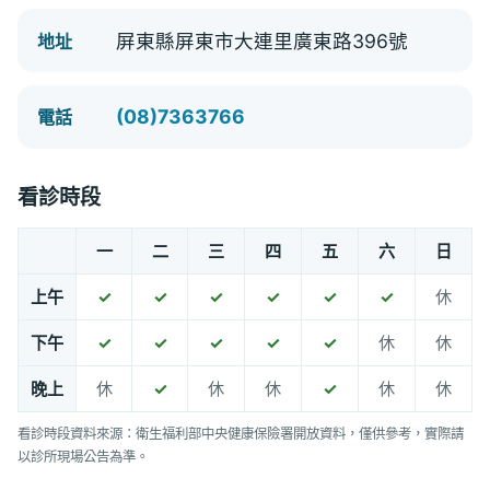
屏東縣屏東市大連里廣東路396號
地址
(08)7363766
電話
看診時段
一
二
三
四
五
六
日
上午
✓
✓
✓
✓
✓
✓
休
下午
✓
✓
✓
✓
✓
休
休
晚上
休
✓
休
休
✓
休
休
看診時段資料來源：衛生福利部中央健康保險署開放資料，僅供參考，實際請
以診所現場公告為準。