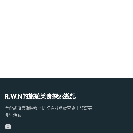
R.W.N的旅遊美食探索遊記
全台診所雲端燈號・即時看診號碼查詢｜旅遊美
食生活誌