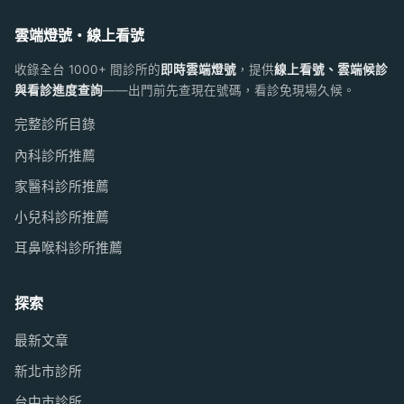
雲端燈號・線上看號
收錄全台 1000+ 間診所的
即時雲端燈號
，提供
線上看號、雲端候診
與看診進度查詢
——出門前先查現在號碼，看診免現場久候。
完整診所目錄
內科診所推薦
家醫科診所推薦
小兒科診所推薦
耳鼻喉科診所推薦
探索
最新文章
新北市診所
台中市診所