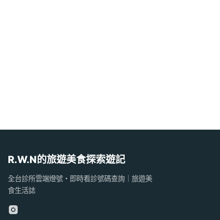
R.W.N的旅遊美食探索遊記
全台診所雲端燈號・即時看診號碼查詢｜旅遊美
食生活誌