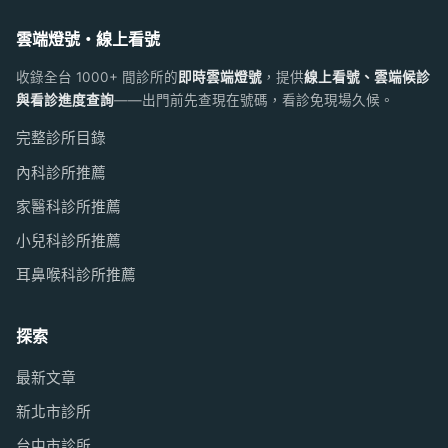
雲端燈號・線上看號
收錄全台 1000+ 間診所的
即時雲端燈號
，提供
線上看號、雲端候診
與看診進度查詢
——出門前先查現在號碼，看診免現場久候。
完整診所目錄
內科診所推薦
家醫科診所推薦
小兒科診所推薦
耳鼻喉科診所推薦
探索
最新文章
新北市診所
台中市診所