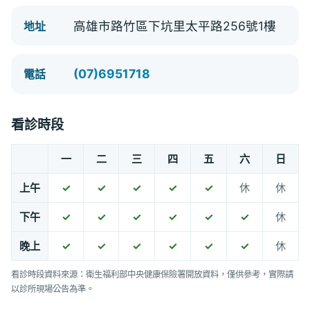
高雄市路竹區下坑里太平路256號1樓
地址
(07)6951718
電話
看診時段
一
二
三
四
五
六
日
上午
✓
✓
✓
✓
✓
休
休
下午
✓
✓
✓
✓
✓
✓
休
晚上
✓
✓
✓
✓
✓
✓
休
看診時段資料來源：衛生福利部中央健康保險署開放資料，僅供參考，實際請
以診所現場公告為準。