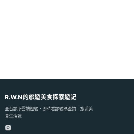
R.W.N的旅遊美食探索遊記
全台診所雲端燈號・即時看診號碼查詢｜旅遊美
食生活誌