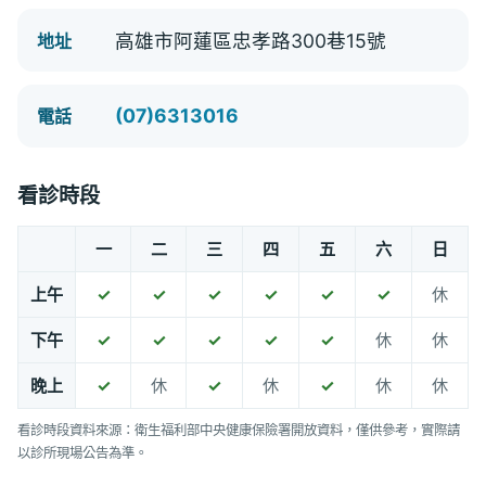
高雄市阿蓮區忠孝路300巷15號
地址
(07)6313016
電話
看診時段
一
二
三
四
五
六
日
上午
✓
✓
✓
✓
✓
✓
休
下午
✓
✓
✓
✓
✓
休
休
晚上
✓
休
✓
休
✓
休
休
看診時段資料來源：衛生福利部中央健康保險署開放資料，僅供參考，實際請
以診所現場公告為準。