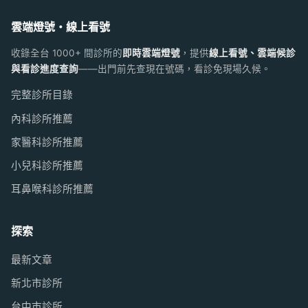
雲端燈號・線上看號
收錄全台 1000+ 間診所的
即時雲端燈號
，提供
線上看號、雲端候診
與看診進度查詢
——出門前先查現在號碼，看診免現場久候。
完整診所目錄
內科診所推薦
家醫科診所推薦
小兒科診所推薦
耳鼻喉科診所推薦
探索
最新文章
新北市診所
台中市診所