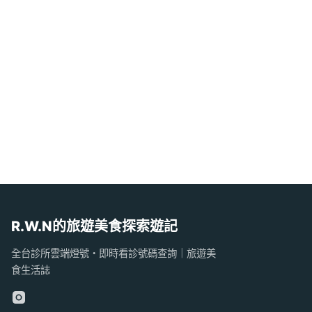
R.W.N的旅遊美食探索遊記
全台診所雲端燈號・即時看診號碼查詢｜旅遊美
食生活誌