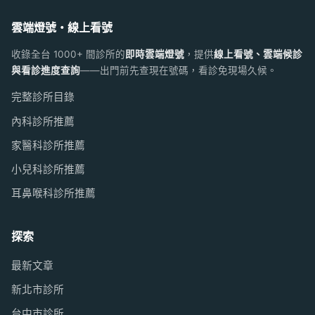
雲端燈號・線上看號
收錄全台 1000+ 間診所的
即時雲端燈號
，提供
線上看號、雲端候診
與看診進度查詢
——出門前先查現在號碼，看診免現場久候。
完整診所目錄
內科診所推薦
家醫科診所推薦
小兒科診所推薦
耳鼻喉科診所推薦
探索
最新文章
新北市診所
台中市診所