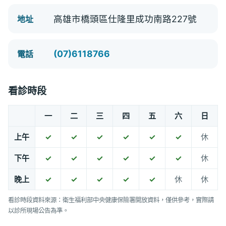
高雄市橋頭區仕隆里成功南路227號
地址
(07)6118766
電話
看診時段
一
二
三
四
五
六
日
上午
✓
✓
✓
✓
✓
✓
休
下午
✓
✓
✓
✓
✓
✓
休
晚上
✓
✓
✓
✓
✓
休
休
看診時段資料來源：衛生福利部中央健康保險署開放資料，僅供參考，實際請
以診所現場公告為準。