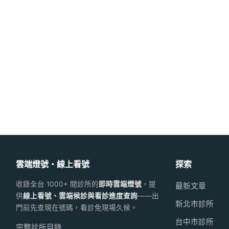
雲端燈號・線上看號
探索
收錄全台 1000+ 間診所的
即時雲端燈號
，提
最新文章
供
線上看號、雲端候診與看診進度查詢
——出
新北市診所
門前先查現在號碼，看診免現場久候。
台中市診所
完整診所目錄