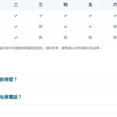
二
三
四
五
六
✓
✓
✓
✓
✓
✓
休
✓
✓
休
✓
休
休
休
休
福利部中央健康保險署開放資料，僅供參考，實際請以診所現場公告為準。
診時間？
址與電話？