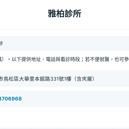
雅柏診所
診
碼）。以下提供地址、電話與看診時段；若不便就醫，也可參
市鳥松區大華里本館路331號1樓（含夾層）
)3706968