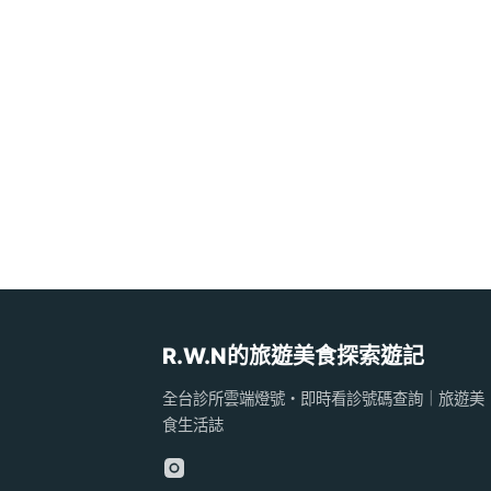
R.W.N的旅遊美食探索遊記
全台診所雲端燈號・即時看診號碼查詢｜旅遊美
食生活誌