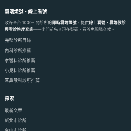
雲端燈號・線上看號
收錄全台 1000+ 間診所的
即時雲端燈號
，提供
線上看號、雲端候診
與看診進度查詢
——出門前先查現在號碼，看診免現場久候。
完整診所目錄
內科診所推薦
家醫科診所推薦
小兒科診所推薦
耳鼻喉科診所推薦
探索
最新文章
新北市診所
台中市診所