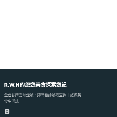
R.W.N的旅遊美食探索遊記
全台診所雲端燈號・即時看診號碼查詢｜旅遊美
食生活誌