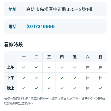
高雄市鳥松區中正路355－2號1樓
地址
(07)7316996
電話
看診時段
一
二
三
四
五
六
日
上午
✓
✓
✓
✓
✓
休
休
下午
✓
✓
✓
✓
✓
休
休
晚上
✓
✓
✓
✓
✓
休
✓
看診時段資料來源：衛生福利部中央健康保險署開放資料，僅供參考，實際請
以診所現場公告為準。