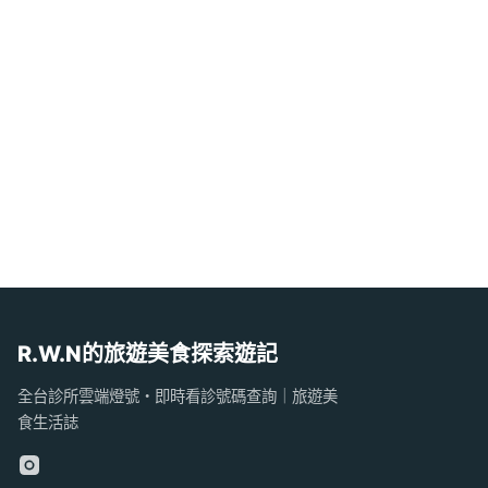
R.W.N的旅遊美食探索遊記
全台診所雲端燈號・即時看診號碼查詢｜旅遊美
食生活誌