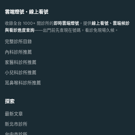
雲端燈號・線上看號
收錄全台 1000+ 間診所的
即時雲端燈號
，提供
線上看號、雲端候診
與看診進度查詢
——出門前先查現在號碼，看診免現場久候。
完整診所目錄
內科診所推薦
家醫科診所推薦
小兒科診所推薦
耳鼻喉科診所推薦
探索
最新文章
新北市診所
台中市診所