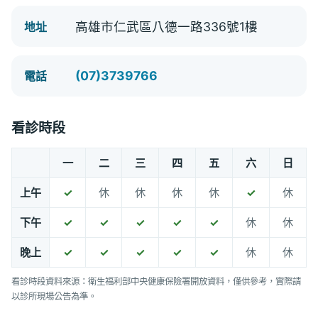
高雄市仁武區八德一路336號1樓
地址
(07)3739766
電話
看診時段
一
二
三
四
五
六
日
上午
✓
休
休
休
休
✓
休
下午
✓
✓
✓
✓
✓
休
休
晚上
✓
✓
✓
✓
✓
休
休
看診時段資料來源：衛生福利部中央健康保險署開放資料，僅供參考，實際請
以診所現場公告為準。