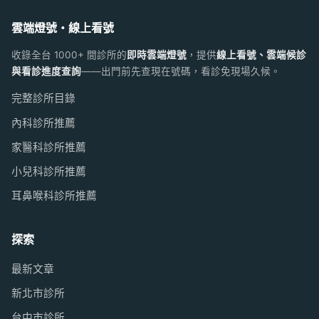
雲端燈號・線上看號
收錄全台 1000+ 間診所的
即時雲端燈號
，提供
線上看號、雲端候診
與看診進度查詢
——出門前先查現在號碼，看診免現場久候。
完整診所目錄
內科診所推薦
家醫科診所推薦
小兒科診所推薦
耳鼻喉科診所推薦
探索
最新文章
新北市診所
台中市診所