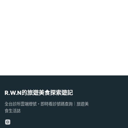
R.W.N的旅遊美食探索遊記
全台診所雲端燈號・即時看診號碼查詢｜旅遊美
食生活誌