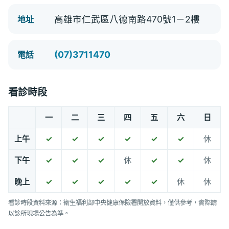
高雄市仁武區八德南路470號1－2樓
地址
(07)3711470
電話
看診時段
一
二
三
四
五
六
日
上午
✓
✓
✓
✓
✓
✓
休
下午
✓
✓
✓
休
✓
✓
休
晚上
✓
✓
✓
✓
✓
休
休
看診時段資料來源：衛生福利部中央健康保險署開放資料，僅供參考，實際請
以診所現場公告為準。