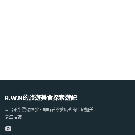
R.W.N的旅遊美食探索遊記
全台診所雲端燈號・即時看診號碼查詢｜旅遊美
食生活誌