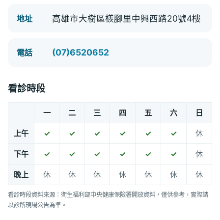
高雄市大樹區檨腳里中興西路20號4樓
地址
(07)6520652
電話
看診時段
一
二
三
四
五
六
日
上午
✓
✓
✓
✓
✓
✓
休
下午
✓
✓
✓
✓
✓
✓
休
晚上
休
休
休
休
休
休
休
看診時段資料來源：衛生福利部中央健康保險署開放資料，僅供參考，實際請
以診所現場公告為準。