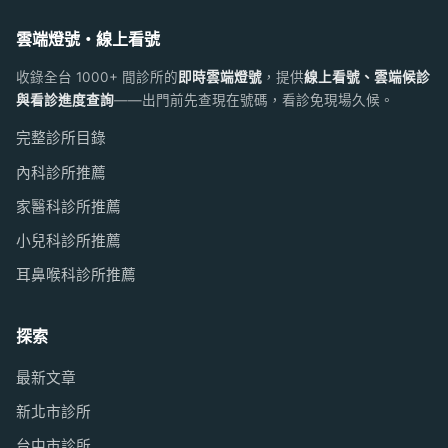
雲端燈號・線上看號
收錄全台 1000+ 間診所的
即時雲端燈號
，提供
線上看號、雲端候診
與看診進度查詢
——出門前先查現在號碼，看診免現場久候。
完整診所目錄
內科診所推薦
家醫科診所推薦
小兒科診所推薦
耳鼻喉科診所推薦
探索
最新文章
新北市診所
台中市診所