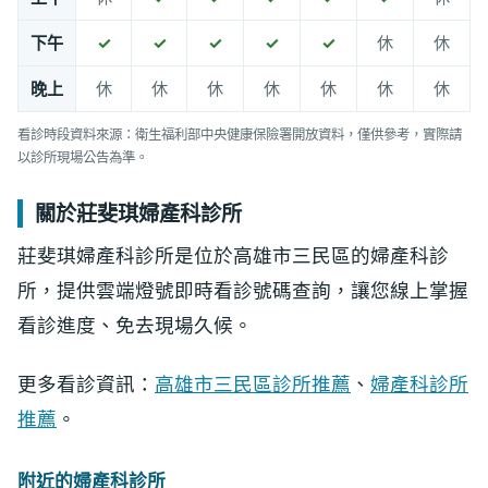
下午
✓
✓
✓
✓
✓
休
休
晚上
休
休
休
休
休
休
休
看診時段資料來源：衛生福利部中央健康保險署開放資料，僅供參考，實際請
以診所現場公告為準。
關於莊斐琪婦產科診所
莊斐琪婦產科診所是位於高雄市三民區的婦產科診
所，提供雲端燈號即時看診號碼查詢，讓您線上掌握
看診進度、免去現場久候。
更多看診資訊：
高雄市三民區診所推薦
、
婦產科診所
推薦
。
附近的婦產科診所