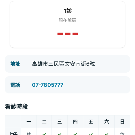
1診
現在號碼
---
高雄市三民區文安南街6號
地址
07-7805777
電話
看診時段
一
二
三
四
五
六
日
上午
休
✓
✓
✓
✓
✓
休