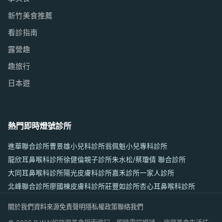
新竹美食推薦
看診指南
露營趣
趣旅行
日本遊
熱門即時燈號診所
進華聯合診所
曹景雄小兒科診所
翁佩魁小兒專科診所
龍欣耳鼻喉科診所
徐健倫親子診所
朱水松/蔡瓊倩 聯合診所
大同耳鼻喉科診所
陽光皮膚科診所
嘉禾診所
一家人診所
北峰聯合診所
廖國棟皮膚科診所
莊豐如診所
杏心耳鼻喉科診所
關於我們
資料來源
免責聲明
隱私權政策
聯絡我們