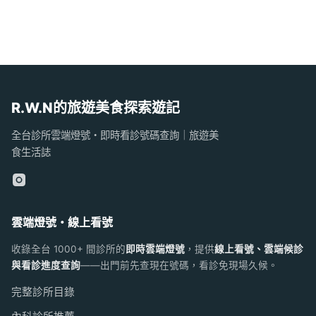
R.W.N的旅遊美食探索遊記
全台診所雲端燈號・即時看診號碼查詢｜旅遊美
食生活誌
雲端燈號・線上看號
收錄全台 1000+ 間診所的
即時雲端燈號
，提供
線上看號、雲端候診
與看診進度查詢
——出門前先查現在號碼，看診免現場久候。
完整診所目錄