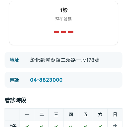
1診
現在號碼
---
彰化縣溪湖鎮二溪路一段178號
地址
04-8823000
電話
看診時段
一
二
三
四
五
六
日
上午
✓
✓
✓
✓
✓
✓
休