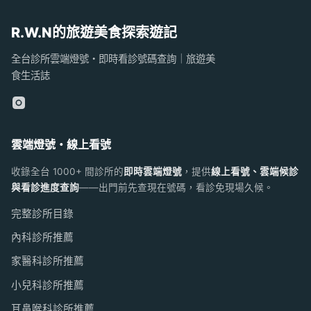
R.W.N的旅遊美食探索遊記
全台診所雲端燈號・即時看診號碼查詢｜旅遊美
食生活誌
雲端燈號・線上看號
收錄全台 1000+ 間診所的
即時雲端燈號
，提供
線上看號、雲端候診
與看診進度查詢
——出門前先查現在號碼，看診免現場久候。
完整診所目錄
內科診所推薦
家醫科診所推薦
小兒科診所推薦
耳鼻喉科診所推薦