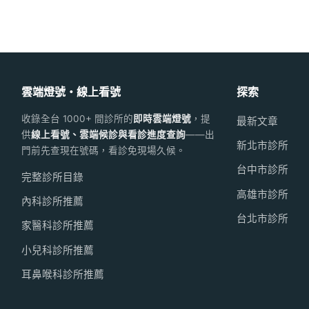
雲端燈號・線上看號
探索
收錄全台 1000+ 間診所的
即時雲端燈號
，提
最新文章
供
線上看號、雲端候診與看診進度查詢
——出
新北市診所
門前先查現在號碼，看診免現場久候。
台中市診所
完整診所目錄
高雄市診所
內科診所推薦
台北市診所
家醫科診所推薦
小兒科診所推薦
耳鼻喉科診所推薦