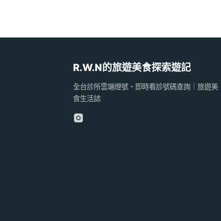
R.W.N的旅遊美食探索遊記
全台診所雲端燈號・即時看診號碼查詢｜旅遊美
食生活誌