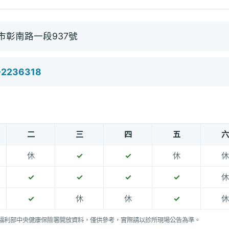
市彰南路一段937號
-2236318
二
三
四
五
六
休
✓
✓
休
休
✓
✓
✓
✓
休
✓
休
休
✓
休
福利部中央健康保險署開放資料，僅供參考，實際請以診所現場公告為準。