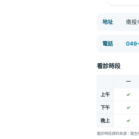
南投
地址
049
電話
看診時段
一
上午
✓
下午
✓
晚上
✓
看診時段資料來源：衛生