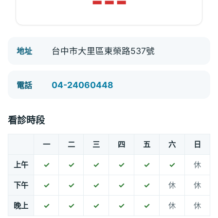
---
台中市大里區東榮路537號
地址
04-24060448
電話
看診時段
一
二
三
四
五
六
日
上午
✓
✓
✓
✓
✓
✓
休
下午
✓
✓
✓
✓
✓
休
休
晚上
✓
✓
✓
✓
✓
休
休