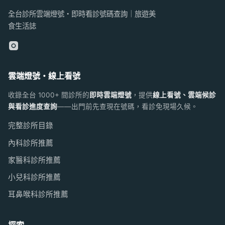
全台診所雲端燈號・即時看診號碼查詢｜旅遊美
食生活誌
雲端燈號・線上看號
收錄全台 1000+ 間診所的
即時雲端燈號
，提供
線上看號、雲端候診
與看診進度查詢
——出門前先查現在號碼，看診免現場久候。
完整診所目錄
內科診所推薦
家醫科診所推薦
小兒科診所推薦
耳鼻喉科診所推薦