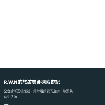
R.W.N的旅遊美食探索遊記
全台診所雲端燈號・即時看診號碼查詢｜旅遊美
食生活誌