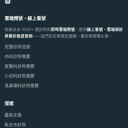
雲端燈號・線上看號
收錄全台 1000+ 間診所的
即時雲端燈號
，提供
線上看號、雲端候診
與看診進度查詢
——出門前先查現在號碼，看診免現場久候。
完整診所目錄
內科診所推薦
家醫科診所推薦
小兒科診所推薦
耳鼻喉科診所推薦
探索
最新文章
新北市診所