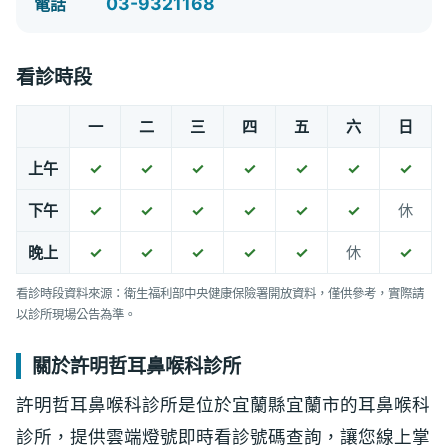
03-9321168
電話
看診時段
一
二
三
四
五
六
日
上午
✓
✓
✓
✓
✓
✓
✓
下午
✓
✓
✓
✓
✓
✓
休
晚上
✓
✓
✓
✓
✓
休
✓
看診時段資料來源：衛生福利部中央健康保險署開放資料，僅供參考，實際請
以診所現場公告為準。
關於許明哲耳鼻喉科診所
許明哲耳鼻喉科診所是位於宜蘭縣宜蘭市的耳鼻喉科
診所，提供雲端燈號即時看診號碼查詢，讓您線上掌