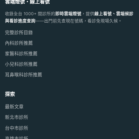
雲端燈號・線上看號
收錄全台 1000+ 間診所的
即時雲端燈號
，提供
線上看號、雲端候診
與看診進度查詢
——出門前先查現在號碼，看診免現場久候。
完整診所目錄
內科診所推薦
家醫科診所推薦
小兒科診所推薦
耳鼻喉科診所推薦
探索
最新文章
新北市診所
台中市診所
高雄市診所