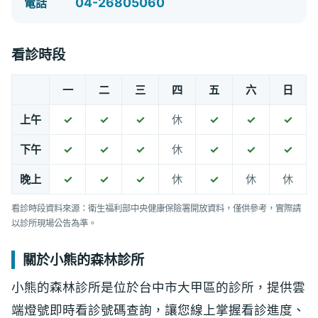
04-26805060
電話
看診時段
一
二
三
四
五
六
日
上午
✓
✓
✓
休
✓
✓
✓
下午
✓
✓
✓
休
✓
✓
✓
晚上
✓
✓
✓
休
✓
休
休
看診時段資料來源：衛生福利部中央健康保險署開放資料，僅供參考，實際請
以診所現場公告為準。
關於小熊的森林診所
小熊的森林診所是位於台中市大甲區的診所，提供雲
端燈號即時看診號碼查詢，讓您線上掌握看診進度、