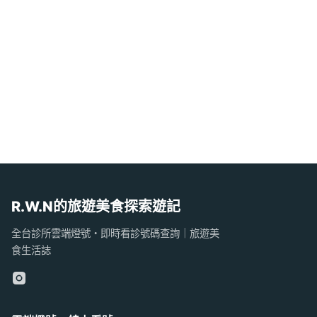
R.W.N的旅遊美食探索遊記
全台診所雲端燈號・即時看診號碼查詢｜旅遊美
食生活誌