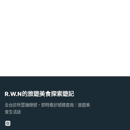
R.W.N的旅遊美食探索遊記
全台診所雲端燈號・即時看診號碼查詢｜旅遊美
食生活誌