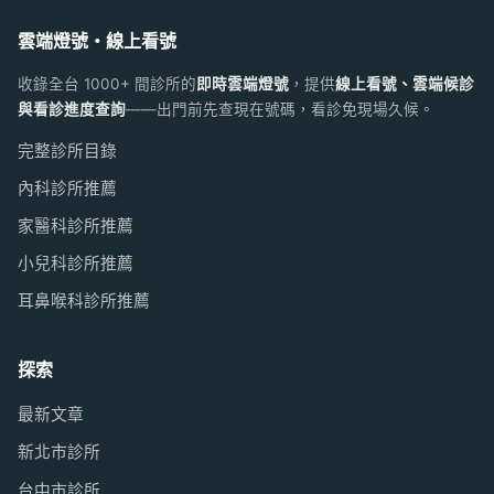
雲端燈號・線上看號
收錄全台 1000+ 間診所的
即時雲端燈號
，提供
線上看號、雲端候診
與看診進度查詢
——出門前先查現在號碼，看診免現場久候。
完整診所目錄
內科診所推薦
家醫科診所推薦
小兒科診所推薦
耳鼻喉科診所推薦
探索
最新文章
新北市診所
台中市診所