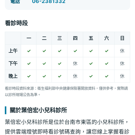
06-2381332
電話
看診時段
一
二
三
四
五
六
日
上午
✓
✓
✓
✓
✓
✓
休
下午
✓
✓
✓
休
✓
✓
休
晚上
✓
✓
✓
休
✓
✓
休
看診時段資料來源：衛生福利部中央健康保險署開放資料，僅供參考，實際請
以診所現場公告為準。
關於葉倍宏小兒科診所
葉倍宏小兒科診所是位於台南市東區的小兒科診所，
提供雲端燈號即時看診號碼查詢，讓您線上掌握看診