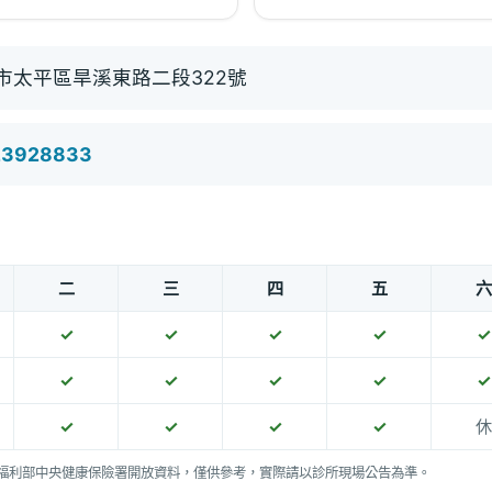
市太平區旱溪東路二段322號
23928833
二
三
四
五
六
✓
✓
✓
✓
✓
✓
✓
✓
✓
✓
✓
✓
✓
✓
休
福利部中央健康保險署開放資料，僅供參考，實際請以診所現場公告為準。