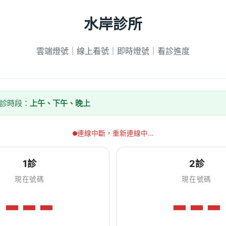
水岸診所
雲端燈號｜線上看號｜即時燈號｜看診進度
看診時段：
上午、下午、晚上
連線中斷，重新連線中…
1診
2診
現在號碼
現在號碼
---
---