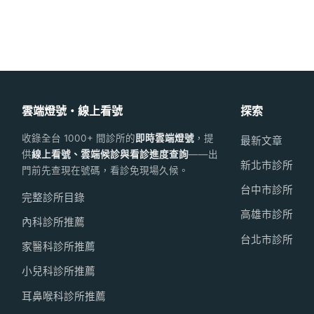
雲端燈號・線上看號
探索
收錄全台 1000+ 間診所的
即時雲端燈號
，提
最新文章
供
線上看號、雲端候診與看診進度查詢
——出
新北市診所
門前先查現在號碼，看診免現場久候。
台中市診所
完整診所目錄
高雄市診所
內科診所推薦
台北市診所
家醫科診所推薦
小兒科診所推薦
耳鼻喉科診所推薦