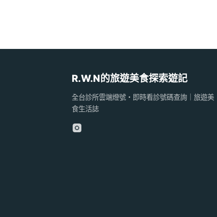
R.W.N的旅遊美食探索遊記
全台診所雲端燈號・即時看診號碼查詢｜旅遊美
食生活誌