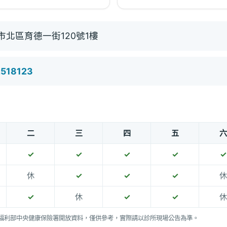
市北區育德一街120號1樓
2518123
二
三
四
五
六
✓
✓
✓
✓
✓
休
✓
✓
✓
休
✓
休
✓
✓
休
福利部中央健康保險署開放資料，僅供參考，實際請以診所現場公告為準。