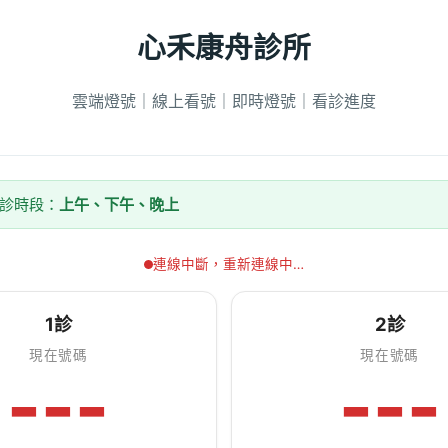
心禾康舟診所
雲端燈號｜線上看號｜即時燈號｜看診進度
看診時段：
上午、下午、晚上
連線中斷，重新連線中…
1診
2診
現在號碼
現在號碼
---
---