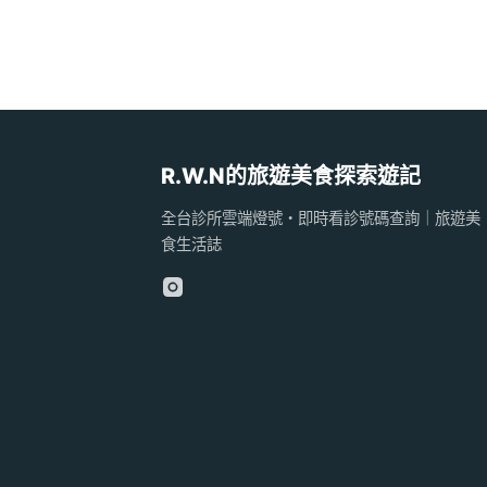
R.W.N的旅遊美食探索遊記
全台診所雲端燈號・即時看診號碼查詢｜旅遊美
食生活誌