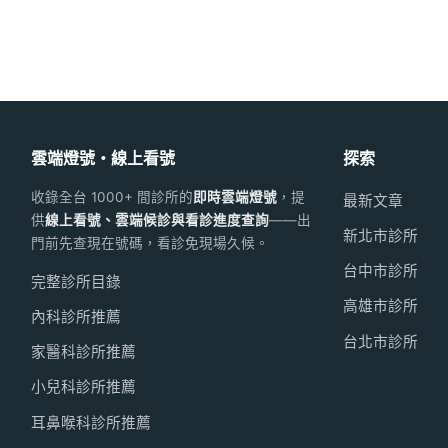
雲端燈號・線上看號
探索
收錄全台 1000+ 間診所的
即時雲端燈號
，提
最新文章
供
線上看號、雲端候診與看診進度查詢
——出
新北市診所
門前先查現在號碼，看診免現場久候。
台中市診所
完整診所目錄
高雄市診所
內科診所推薦
台北市診所
家醫科診所推薦
小兒科診所推薦
耳鼻喉科診所推薦