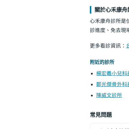
關於心禾康舟
心禾康舟診所是
診進度、免去現
更多看診資訊：
附近的診所
楊宏義小兒科
鄭光傑骨外科
陳威文診所
常見問題