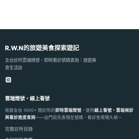
R.W.N的旅遊美食探索遊記
全台診所雲端燈號・即時看診號碼查詢｜旅遊美
食生活誌
雲端燈號・線上看號
收錄全台 1000+ 間診所的
即時雲端燈號
，提供
線上看號、雲端候診
與看診進度查詢
——出門前先查現在號碼，看診免現場久候。
完整診所目錄