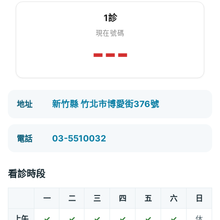
1診
現在號碼
---
新竹縣 竹北市博愛街376號
地址
03-5510032
電話
看診時段
一
二
三
四
五
六
日
上午
✓
✓
✓
✓
✓
✓
休