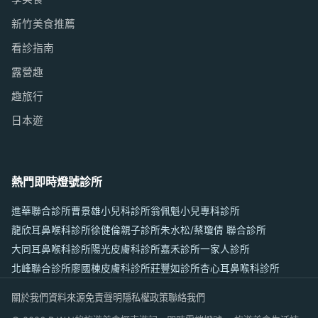
新竹美食推薦
看診指南
露營趣
趣旅行
日本遊
熱門即時燈號診所
進華聯合診所
曹景雄小兒科診所
翁佩魁小兒專科診所
龍欣耳鼻喉科診所
徐健倫親子診所
朱水松/蔡瓊倩 聯合診所
大同耳鼻喉科診所
陽光皮膚科診所
嘉禾診所
一家人診所
北峰聯合診所
廖國棟皮膚科診所
莊豐如診所
杏心耳鼻喉科診所
關於我們
資料來源
免責聲明
隱私權政策
聯絡我們