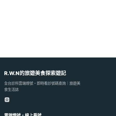
R.W.N的旅遊美食探索遊記
全台診所雲端燈號・即時看診號碼查詢｜旅遊美
食生活誌
雲端燈號・線上看號