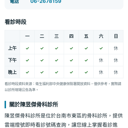
06-2678159
電話
看診時段
一
二
三
四
五
六
日
上午
✓
✓
✓
✓
✓
✓
休
下午
✓
✓
✓
✓
✓
休
休
晚上
✓
✓
✓
✓
✓
休
休
看診時段資料來源：衛生福利部中央健康保險署開放資料，僅供參考，實際請
以診所現場公告為準。
關於陳昱傑骨科診所
陳昱傑骨科診所是位於台南市東區的骨科診所，提供
雲端燈號即時看診號碼查詢，讓您線上掌握看診進