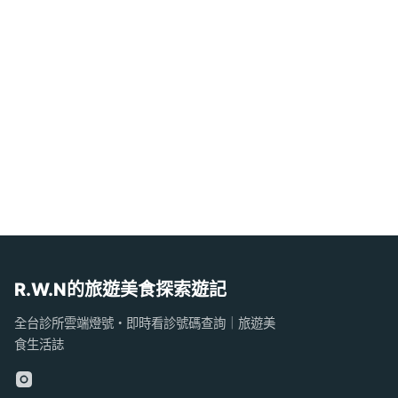
R.W.N的旅遊美食探索遊記
全台診所雲端燈號・即時看診號碼查詢｜旅遊美
食生活誌