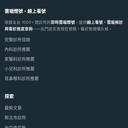
雲端燈號・線上看號
收錄全台 1000+ 間診所的
即時雲端燈號
，提供
線上看號、雲端候診
與看診進度查詢
——出門前先查現在號碼，看診免現場久候。
完整診所目錄
內科診所推薦
家醫科診所推薦
小兒科診所推薦
耳鼻喉科診所推薦
探索
最新文章
新北市診所
台中市診所