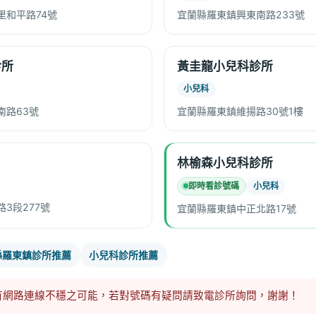
里和平路74號
宜蘭縣羅東鎮興東南路233號
診所
黃圭龍小兒科診所
小兒科
南路63號
宜蘭縣羅東鎮維揚路30號1樓
林榆森小兒科診所
即時看診號碼
小兒科
3段277號
宜蘭縣羅東鎮中正北路17號
縣羅東鎮診所推薦
小兒科診所推薦
有網路連線不穩之可能，若對號碼有疑問請致電診所詢問，謝謝！