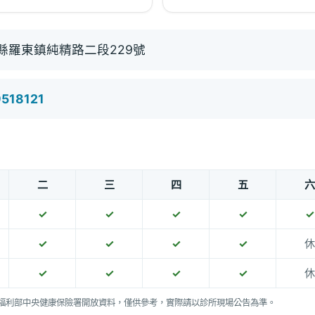
縣羅東鎮純精路二段229號
9518121
二
三
四
五
六
✓
✓
✓
✓
✓
✓
✓
✓
✓
休
✓
✓
✓
✓
休
福利部中央健康保險署開放資料，僅供參考，實際請以診所現場公告為準。