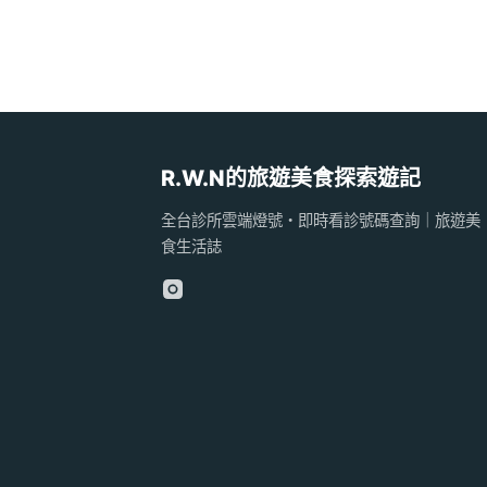
R.W.N的旅遊美食探索遊記
全台診所雲端燈號・即時看診號碼查詢｜旅遊美
食生活誌