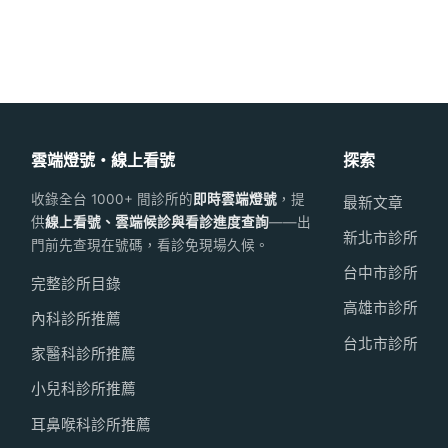
雲端燈號・線上看號
探索
收錄全台 1000+ 間診所的
即時雲端燈號
，提
最新文章
供
線上看號、雲端候診與看診進度查詢
——出
新北市診所
門前先查現在號碼，看診免現場久候。
台中市診所
完整診所目錄
高雄市診所
內科診所推薦
台北市診所
家醫科診所推薦
小兒科診所推薦
耳鼻喉科診所推薦