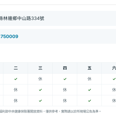
縣林邊鄉中山路334號
8750009
二
三
四
五
六
✓
休
✓
休
✓
休
✓
休
✓
休
休
✓
休
✓
休
福利部中央健康保險署開放資料，僅供參考，實際請以診所現場公告為準。