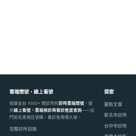
雲端燈號・線上看號
探索
收錄全台 1000+ 間診所的
即時雲端燈號
，提
最新文章
供
線上看號、雲端候診與看診進度查詢
——出
新北市診所
門前先查現在號碼，看診免現場久候。
台中市診所
完整診所目錄