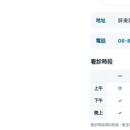
屏東
地址
08-
電話
看診時段
一
上午
休
下午
✓
晚上
✓
看診時段資料來源：衛生