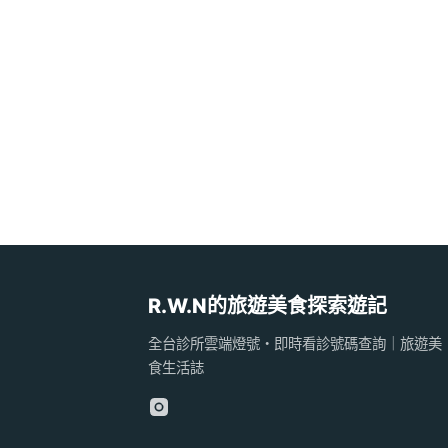
R.W.N的旅遊美食探索遊記
全台診所雲端燈號・即時看診號碼查詢｜旅遊美
食生活誌