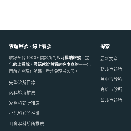
雲端燈號・線上看號
探索
收錄全台 1000+ 間診所的
即時雲端燈號
，提
最新文章
供
線上看號、雲端候診與看診進度查詢
——出
新北市診所
門前先查現在號碼，看診免現場久候。
台中市診所
完整診所目錄
高雄市診所
內科診所推薦
台北市診所
家醫科診所推薦
小兒科診所推薦
耳鼻喉科診所推薦