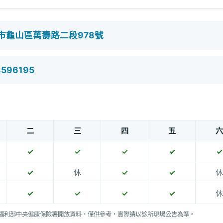
市龜山區萬壽路二段978號
3596195
二
三
四
五
六
✓
✓
✓
✓
✓
✓
休
✓
✓
休
✓
✓
✓
✓
休
福利部中央健康保險署開放資料，僅供參考，實際請以診所現場公告為準。