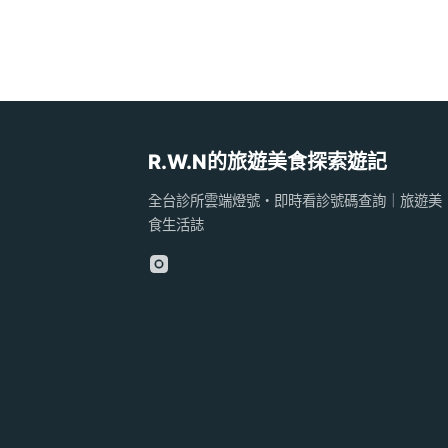
R.W.N的旅遊美食探索遊記
全台診所雲端燈號・即時看診號碼查詢｜旅遊美
食生活誌