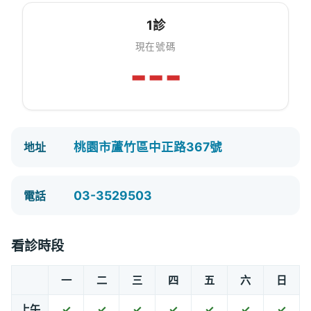
1診
現在號碼
---
桃園市蘆竹區中正路367號
地址
03-3529503
電話
看診時段
一
二
三
四
五
六
日
上午
✓
✓
✓
✓
✓
✓
✓