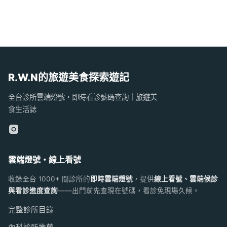
R.W.N的旅遊美食探索遊記
全台診所雲端燈號・即時看診號碼查詢｜旅遊美
食生活誌
雲端燈號・線上看號
收錄全台 1000+ 間診所的
即時雲端燈號
，提供
線上看號、雲端候診
與看診進度查詢
——出門前先查現在號碼，看診免現場久候。
完整診所目錄