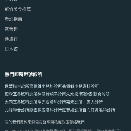
新竹美食推薦
看診指南
露營趣
趣旅行
日本遊
熱門即時燈號診所
進華聯合診所
曹景雄小兒科診所
翁佩魁小兒專科診所
龍欣耳鼻喉科診所
徐健倫親子診所
朱水松/蔡瓊倩 聯合診所
大同耳鼻喉科診所
陽光皮膚科診所
嘉禾診所
一家人診所
北峰聯合診所
廖國棟皮膚科診所
莊豐如診所
杏心耳鼻喉科診所
關於我們
資料來源
免責聲明
隱私權政策
聯絡我們