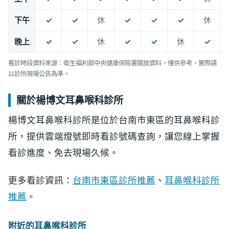
下午
✓
✓
休
✓
✓
✓
休
晚上
✓
✓
休
✓
✓
休
✓
看診時段資料來源：衛生福利部中央健康保險署開放資料，僅供參考，實際請
以診所現場公告為準。
關於楊博文耳鼻喉科診所
楊博文耳鼻喉科診所是位於台南市東區的耳鼻喉科診
所，提供雲端燈號即時看診號碼查詢，讓您線上掌握
看診進度、免去現場久候。
更多看診資訊：
台南市東區診所推薦
、
耳鼻喉科診所
推薦
。
附近的耳鼻喉科診所