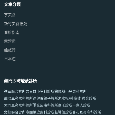
文章分類
享美食
新竹美食推薦
看診指南
露營趣
趣旅行
日本遊
熱門即時燈號診所
進華聯合診所
曹景雄小兒科診所
翁佩魁小兒專科診所
龍欣耳鼻喉科診所
徐健倫親子診所
朱水松/蔡瓊倩 聯合診所
大同耳鼻喉科診所
陽光皮膚科診所
嘉禾診所
一家人診所
北峰聯合診所
廖國棟皮膚科診所
莊豐如診所
杏心耳鼻喉科診所