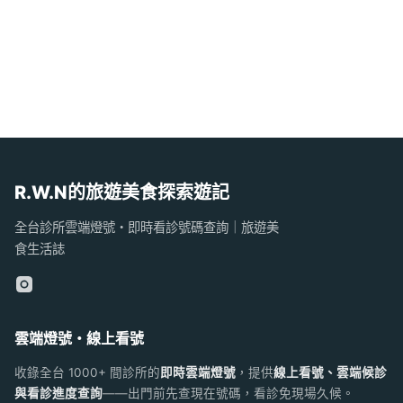
R.W.N的旅遊美食探索遊記
全台診所雲端燈號・即時看診號碼查詢｜旅遊美
食生活誌
雲端燈號・線上看號
收錄全台 1000+ 間診所的
即時雲端燈號
，提供
線上看號、雲端候診
與看診進度查詢
——出門前先查現在號碼，看診免現場久候。