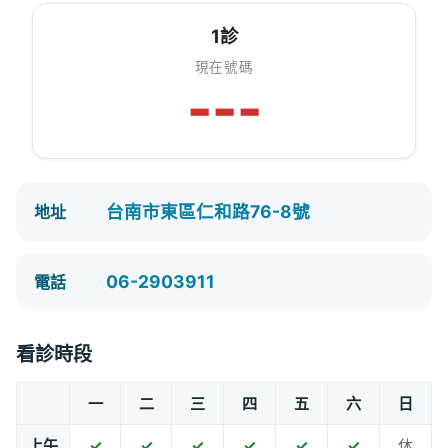
1診
現在號碼
---
台南市東區仁和路76-8號
地址
06-2903911
電話
看診時段
一
二
三
四
五
六
日
上午
✓
✓
✓
✓
✓
✓
休