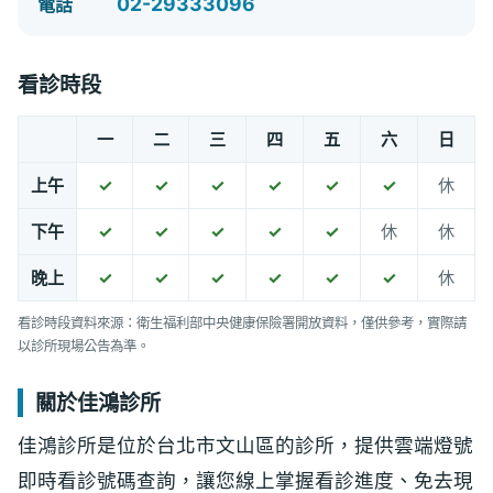
02-29333096
電話
看診時段
一
二
三
四
五
六
日
上午
✓
✓
✓
✓
✓
✓
休
下午
✓
✓
✓
✓
✓
休
休
晚上
✓
✓
✓
✓
✓
✓
休
看診時段資料來源：衛生福利部中央健康保險署開放資料，僅供參考，實際請
以診所現場公告為準。
關於佳鴻診所
佳鴻診所是位於台北市文山區的診所，提供雲端燈號
即時看診號碼查詢，讓您線上掌握看診進度、免去現