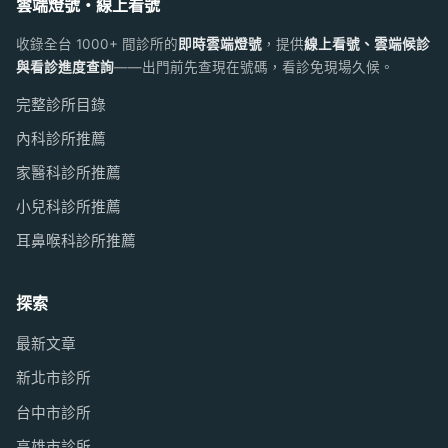
雲端燈號・線上看號
收錄全台 1000+ 間診所的
即時雲端燈號
，提供
線上看號、雲端候診
與看診進度查詢
——出門前先查現在號碼，看診免現場久候。
完整診所目錄
內科診所推薦
家醫科診所推薦
小兒科診所推薦
耳鼻喉科診所推薦
探索
最新文章
新北市診所
台中市診所
高雄市診所