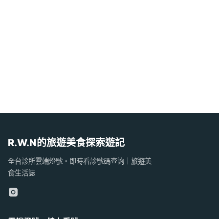
R.W.N的旅遊美食探索遊記
全台診所雲端燈號・即時看診號碼查詢｜旅遊美
食生活誌