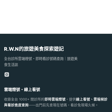
R.W.N的旅遊美食探索遊記
全台診所雲端燈號・即時看診號碼查詢｜旅遊美
食生活誌
雲端燈號・線上看號
收錄全台 1000+ 間診所的
即時雲端燈號
，提供
線上看號、雲端候診
與看診進度查詢
——出門前先查現在號碼，看診免現場久候。