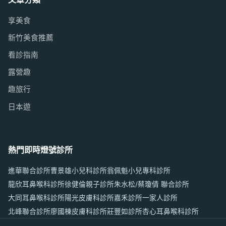
享美食
新竹美食推薦
看診指南
露營趣
趣旅行
日本遊
熱門即時燈號診所
進華聯合診所
曹景雄小兒科診所
翁佩魁小兒專科診所
龍欣耳鼻喉科診所
徐健倫親子診所
朱水松/蔡瓊倩 聯合診所
大同耳鼻喉科診所
陽光皮膚科診所
嘉禾診所
一家人診所
北峰聯合診所
廖國棟皮膚科診所
莊豐如診所
杏心耳鼻喉科診所