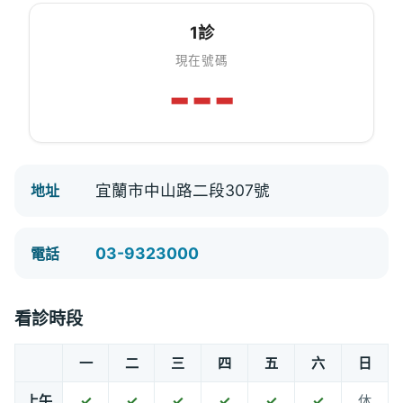
1診
現在號碼
---
宜蘭市中山路二段307號
地址
03-9323000
電話
看診時段
一
二
三
四
五
六
日
上午
✓
✓
✓
✓
✓
✓
休