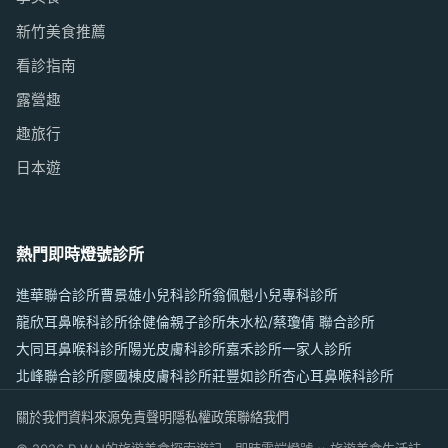
新竹美食推薦
看診指南
露營趣
趣旅行
日本遊
熱門即時燈號診所
進華聯合診所
曹景雄小兒科診所
翁佩魁小兒專科診所
龍欣耳鼻喉科診所
徐健倫親子診所
朱水松/蔡瓊倩 聯合診所
大同耳鼻喉科診所
陽光皮膚科診所
嘉禾診所
一家人診所
北峰聯合診所
廖國棟皮膚科診所
莊豐如診所
杏心耳鼻喉科診所
關於我們
資料來源
免責聲明
隱私權政策
聯絡我們