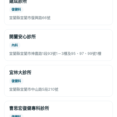
建成診所
復健科
宜蘭縣宜蘭市復興路66號
開蘭安心診所
內科
宜蘭縣宜蘭市神農路1段93號1－3樓及95、97、99號1樓
宜林大診所
復健科
宜蘭縣宜蘭市中山路5段210號
曹思宏復健專科診所
復健科