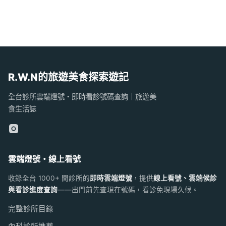
R.W.N的旅遊美食探索遊記
全台診所雲端燈號・即時看診號碼查詢｜旅遊美
食生活誌
雲端燈號・線上看號
收錄全台 1000+ 間診所的
即時雲端燈號
，提供
線上看號、雲端候診
與看診進度查詢
——出門前先查現在號碼，看診免現場久候。
完整診所目錄