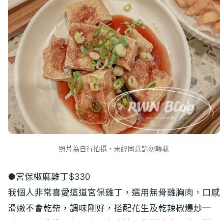
照片為自行拍攝，未經同意請勿轉載
●宮保椒麻雞丁$330
我個人非常喜愛這道宮保雞丁，選用無骨雞胸肉，口感
滑嫩不會乾柴，調味剛好，搭配花生及乾辣椒爆炒一