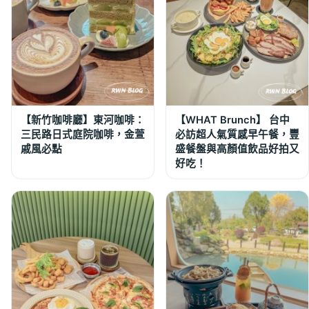
【新竹咖啡廳】東河咖啡：
【WHAT Brunch】 台中
三民路日式庭院咖啡，金萱
必訪超人氣質感早午餐，豐
戚風必點
盛餐盤與高顏值飲品好拍又
好吃！