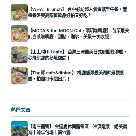
【WHAT Brunch】 台中必訪超人氣質感早午餐，豐
盛餐盤與高顏值飲品好拍又好吃！
【MODA & the MOON Cafe 碩玥咖啡廳】 苗栗最美
純白系咖啡廳，甜點、咖啡、美景一次收服！
【山上村Hill cafe】 苗栗三灣最美日式庭園咖啡廳，
秒飛京都的秘境空間！
【The畔 cafe&dining】 桃園龍潭最美湖畔景觀餐
廳，拍照打卡超出片！
熱門文章
【南庄露營】 金達鹿休閒露營區｜沙漠造景｜絕美雲
海｜跨年包場｜第11露