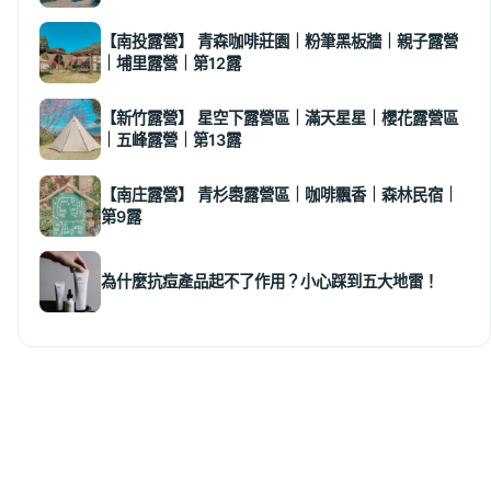
【南投露營】 青森咖啡莊園｜粉筆黑板牆｜親子露營
｜埔里露營｜第12露
【新竹露營】 星空下露營區｜滿天星星｜櫻花露營區
｜五峰露營｜第13露
【南庄露營】 青杉嶴露營區｜咖啡飄香｜森林民宿｜
第9露
為什麼抗痘產品起不了作用？小心踩到五大地雷！