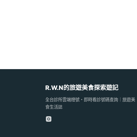
R.W.N的旅遊美食探索遊記
全台診所雲端燈號・即時看診號碼查詢｜旅遊美
食生活誌