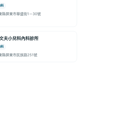
內科
東縣屏東市華盛街1－30號
文夫小兒科內科診所
內科
東縣屏東市民族路251號