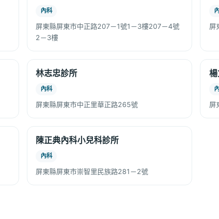
內科
屏東縣屏東市中正路207－1號1－3樓207－4號
屏
2－3樓
林志忠診所
楊
內科
屏東縣屏東市中正里華正路265號
屏
陳正典內科小兒科診所
內科
屏東縣屏東市崇智里民族路281－2號