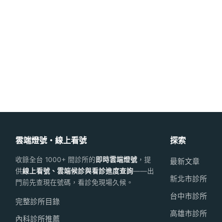
雲端燈號・線上看號
探索
收錄全台 1000+ 間診所的
即時雲端燈號
，提
最新文章
供
線上看號、雲端候診與看診進度查詢
——出
新北市診所
門前先查現在號碼，看診免現場久候。
台中市診所
完整診所目錄
高雄市診所
內科診所推薦