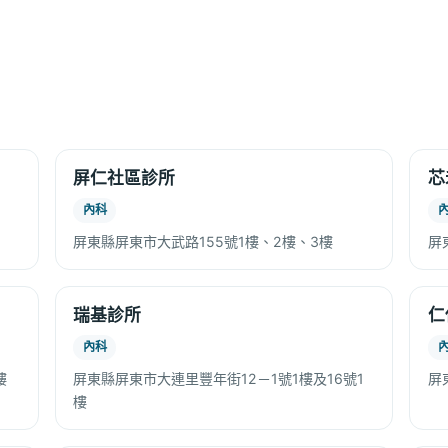
屏仁社區診所
芯
內科
屏東縣屏東市大武路155號1樓、2樓、3樓
屏
瑞基診所
仁
內科
樓
屏東縣屏東市大連里豐年街12－1號1樓及16號1
屏
樓