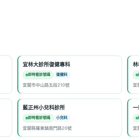
宜林大診所復健專科
林
即時看診號碼
復健科
宜蘭市中山路五段210號
宜
藍正州小兒科診所
一
即時看診號碼
小兒科
宜蘭縣羅東鎮南門路20號
宜