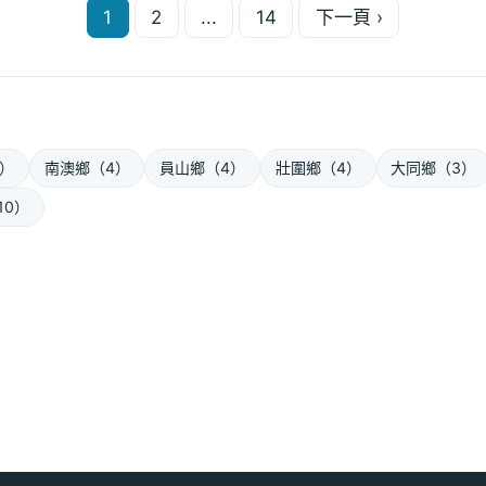
1
2
...
14
下一頁 ›
文
章
分
頁
0）
南澳鄉（4）
員山鄉（4）
壯圍鄉（4）
大同鄉（3）
10）