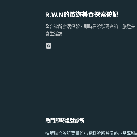
R.W.N的旅遊美食探索遊記
全台診所雲端燈號・即時看診號碼查詢｜旅遊美
食生活誌
熱門即時燈號診所
進華聯合診所
曹景雄小兒科診所
翁佩魁小兒專科