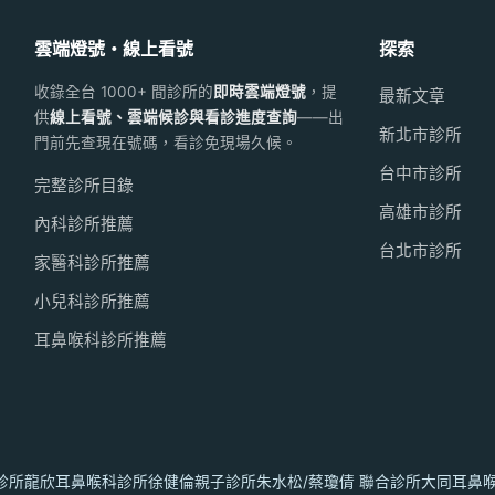
雲端燈號・線上看號
探索
收錄全台 1000+ 間診所的
即時雲端燈號
，提
最新文章
供
線上看號、雲端候診與看診進度查詢
——出
新北市診所
門前先查現在號碼，看診免現場久候。
台中市診所
完整診所目錄
高雄市診所
內科診所推薦
台北市診所
家醫科診所推薦
小兒科診所推薦
耳鼻喉科診所推薦
診所
龍欣耳鼻喉科診所
徐健倫親子診所
朱水松/蔡瓊倩 聯合診所
大同耳鼻