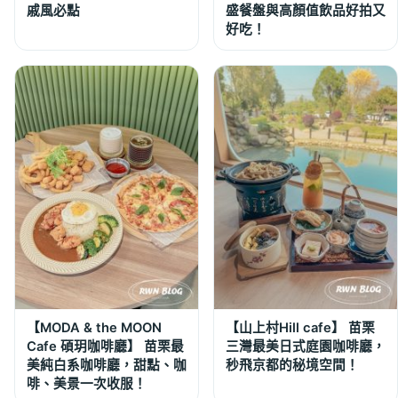
戚風必點
盛餐盤與高顏值飲品好拍又
好吃！
【MODA & the MOON
【山上村Hill cafe】 苗栗
Cafe 碩玥咖啡廳】 苗栗最
三灣最美日式庭園咖啡廳，
美純白系咖啡廳，甜點、咖
秒飛京都的秘境空間！
啡、美景一次收服！