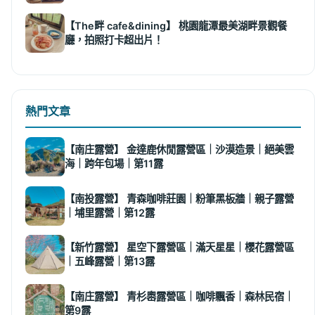
【The畔 cafe&dining】 桃園龍潭最美湖畔景觀餐
廳，拍照打卡超出片！
熱門文章
【南庄露營】 金達鹿休閒露營區｜沙漠造景｜絕美雲
海｜跨年包場｜第11露
【南投露營】 青森咖啡莊園｜粉筆黑板牆｜親子露營
｜埔里露營｜第12露
【新竹露營】 星空下露營區｜滿天星星｜櫻花露營區
｜五峰露營｜第13露
【南庄露營】 青杉嶴露營區｜咖啡飄香｜森林民宿｜
第9露