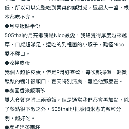
低，所以可以完整吃到青菜的鮮甜感，還超大一盤，根
本都吃不完。
●月亮蝦餅半份
505thai的月亮蝦餅是Nico最愛，我總覺得厚度越來越
厚，口感超滿足，還吃的到裡面的小蝦子，難怪Nico
愛不釋口。
●涼拌皮蛋
我個人超怕皮蛋，但是R哥好喜歡，每次都掃盤，輕微
酸酸的醬汁很順口，夏天特別清爽，難怪他那麼愛。
●泰國香米飯兩碗
雙人套餐會附上兩碗飯，但是通常我們都會再加點，除
了餐點很下飯之外，505thai也把泰國米煮的粒粒分
明，超好吃。
●泰式奶茶兩杯