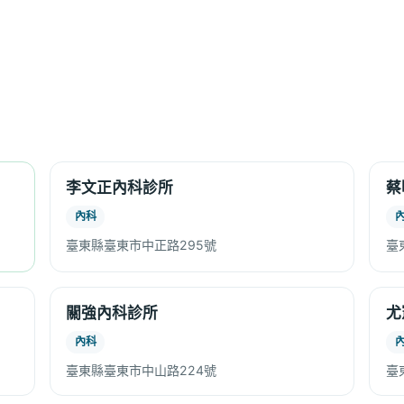
李文正內科診所
蔡
內科
臺東縣臺東市中正路295號
臺
關強內科診所
尤
內科
臺東縣臺東市中山路224號
臺