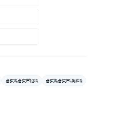
台東縣台東市眼科
台東縣台東市神經科