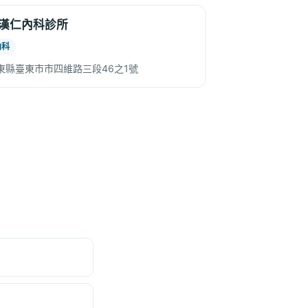
漢仁內科診所
內科
東縣臺東市市四維路三段46之1號