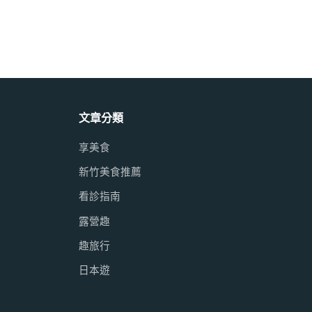
文章分類
享美食
新竹美食推薦
看診指南
露營趣
趣旅行
日本遊