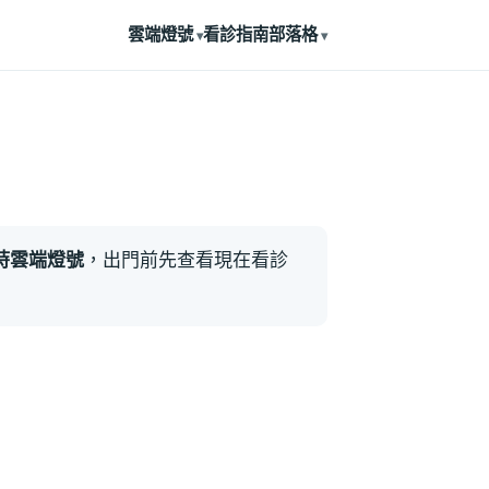
雲端燈號
看診指南
部落格
時雲端燈號
，出門前先查看現在看診