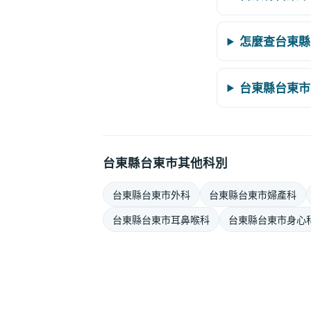
怎麼查台東縣
台東縣台東市
台東縣台東市其他科別
台東縣台東市外科
台東縣台東市婦產科
台東縣台東市耳鼻喉科
台東縣台東市身心