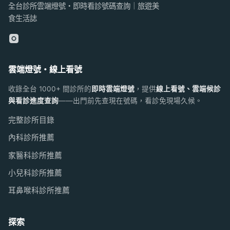
全台診所雲端燈號・即時看診號碼查詢｜旅遊美
食生活誌
雲端燈號・線上看號
收錄全台 1000+ 間診所的
即時雲端燈號
，提供
線上看號、雲端候診
與看診進度查詢
——出門前先查現在號碼，看診免現場久候。
完整診所目錄
內科診所推薦
家醫科診所推薦
小兒科診所推薦
耳鼻喉科診所推薦
探索