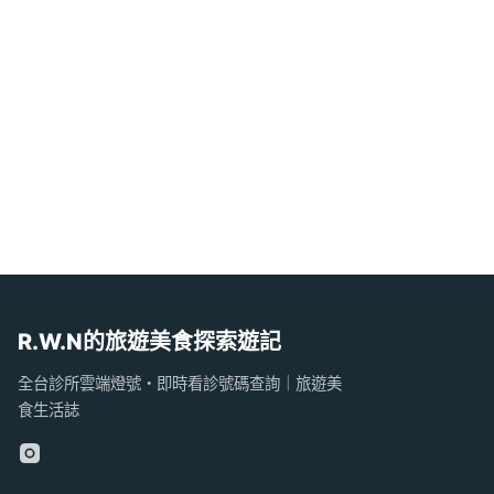
R.W.N的旅遊美食探索遊記
全台診所雲端燈號・即時看診號碼查詢｜旅遊美
食生活誌