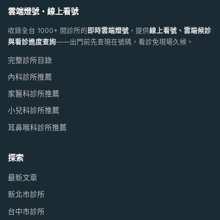
雲端燈號・線上看號
收錄全台 1000+ 間診所的
即時雲端燈號
，提供
線上看號、雲端候診
與看診進度查詢
——出門前先查現在號碼，看診免現場久候。
完整診所目錄
內科診所推薦
家醫科診所推薦
小兒科診所推薦
耳鼻喉科診所推薦
探索
最新文章
新北市診所
台中市診所