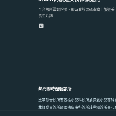
全台診所雲端燈號・即時看診號碼查詢｜旅遊美
食生活誌
熱門即時燈號診所
進華聯合診所
曹景雄小兒科診所
翁佩魁小兒專科
北峰聯合診所
廖國棟皮膚科診所
莊豐如診所
杏心