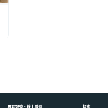
雲端燈號・線上看號
探索