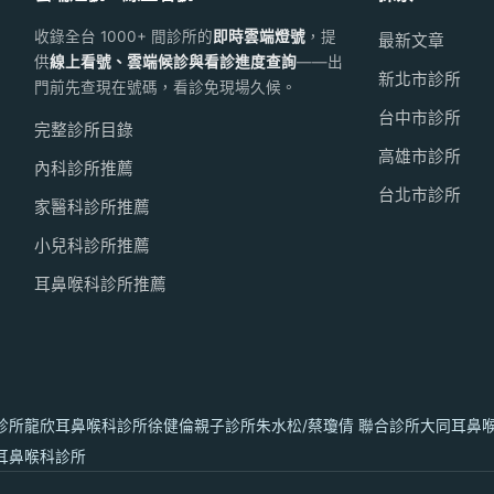
收錄全台 1000+ 間診所的
即時雲端燈號
，提
最新文章
供
線上看號、雲端候診與看診進度查詢
——出
新北市診所
門前先查現在號碼，看診免現場久候。
台中市診所
完整診所目錄
高雄市診所
內科診所推薦
台北市診所
家醫科診所推薦
小兒科診所推薦
耳鼻喉科診所推薦
診所
龍欣耳鼻喉科診所
徐健倫親子診所
朱水松/蔡瓊倩 聯合診所
大同耳鼻
耳鼻喉科診所