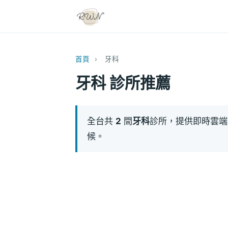
首頁
›
牙科
牙科 診所推薦
全台共
2
間
牙科
診所，提供即時雲端
候。