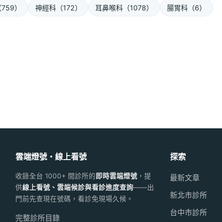
759）
神經科（172）
耳鼻喉科（1078）
腸胃科（6）
雲端燈號・線上看號
探索
收錄全台 1000+ 間診所的
即時雲端燈號
，提
最新文章
供
線上看號、雲端候診與看診進度查詢
——出
新北市診所
門前先查現在號碼，看診免現場久候。
台中市診所
完整診所目錄