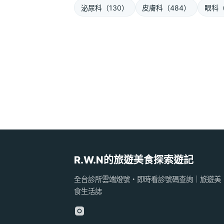
泌尿科（130）
皮膚科（484）
眼科（
R.W.N的旅遊美食探索遊記
全台診所雲端燈號・即時看診號碼查詢｜旅遊美
食生活誌