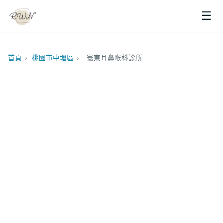
☰
首頁
›
桃園市中壢區
›
寰東耳鼻喉科診所