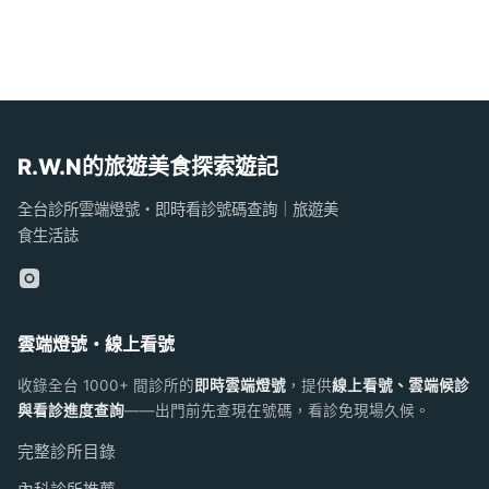
R.W.N的旅遊美食探索遊記
全台診所雲端燈號・即時看診號碼查詢｜旅遊美
食生活誌
雲端燈號・線上看號
收錄全台 1000+ 間診所的
即時雲端燈號
，提供
線上看號、雲端候診
與看診進度查詢
——出門前先查現在號碼，看診免現場久候。
完整診所目錄