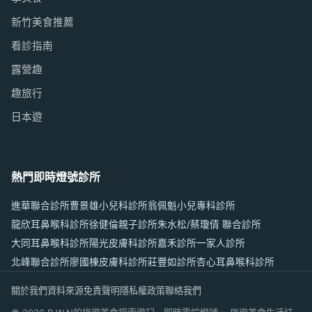
新竹美食推薦
看診指南
露營趣
趣旅行
日本遊
熱門即時燈號診所
進華聯合診所
曹景雄小兒科診所
翁佩魁小兒專科診所
龍欣耳鼻喉科診所
徐健倫親子診所
朱水松/蔡瓊倩 聯合診所
大同耳鼻喉科診所
陽光皮膚科診所
嘉禾診所
一家人診所
北峰聯合診所
廖國棟皮膚科診所
莊豐如診所
杏心耳鼻喉科診所
關於我們
資料來源
免責聲明
隱私權政策
聯絡我們