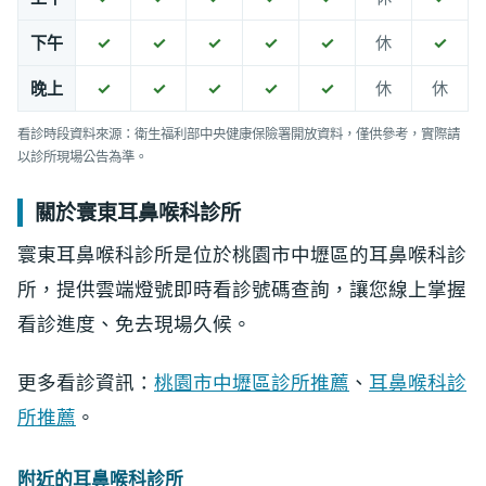
下午
✓
✓
✓
✓
✓
休
✓
晚上
✓
✓
✓
✓
✓
休
休
看診時段資料來源：衛生福利部中央健康保險署開放資料，僅供參考，實際請
以診所現場公告為準。
關於寰東耳鼻喉科診所
寰東耳鼻喉科診所是位於桃園市中壢區的耳鼻喉科診
所，提供雲端燈號即時看診號碼查詢，讓您線上掌握
看診進度、免去現場久候。
更多看診資訊：
桃園市中壢區診所推薦
、
耳鼻喉科診
所推薦
。
附近的耳鼻喉科診所