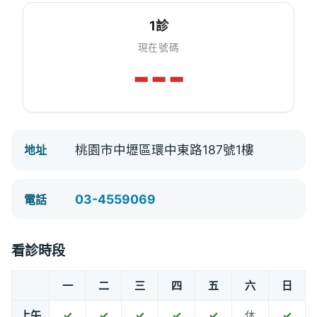
1診
現在號碼
---
桃園市中壢區環中東路187號1樓
地址
03-4559069
電話
看診時段
一
二
三
四
五
六
日
上午
✓
✓
✓
✓
✓
休
✓