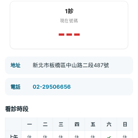
1診
現在號碼
---
新北市板橋區中山路二段487號
地址
02-29506656
電話
看診時段
一
二
三
四
五
六
日
上午
休
休
休
休
休
✓
休