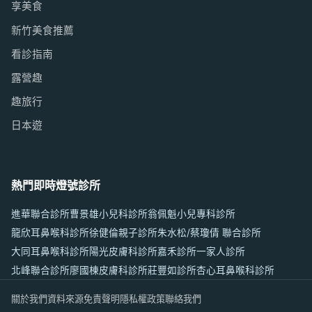
享美食
新竹美食推薦
看診指南
露營趣
趣旅行
日本遊
熱門即時燈號診所
進華聯合診所
曹景雄小兒科診所
翁佩魁小兒專科診所
龍欣耳鼻喉科診所
徐健倫親子診所
朱水松/蔡瓊倩 聯合診所
大同耳鼻喉科診所
陽光皮膚科診所
嘉禾診所
一家人診所
北峰聯合診所
廖國棟皮膚科診所
莊豐如診所
杏心耳鼻喉科診所
關於我們
資料來源
免責聲明
隱私權政策
聯絡我們