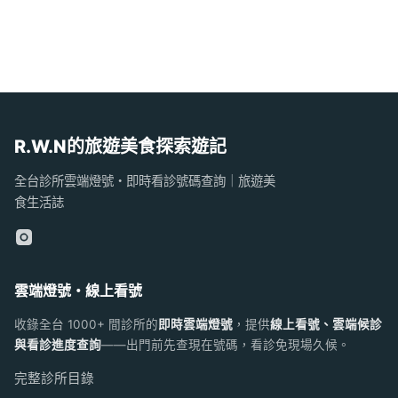
R.W.N的旅遊美食探索遊記
全台診所雲端燈號・即時看診號碼查詢｜旅遊美
食生活誌
雲端燈號・線上看號
收錄全台 1000+ 間診所的
即時雲端燈號
，提供
線上看號、雲端候診
與看診進度查詢
——出門前先查現在號碼，看診免現場久候。
完整診所目錄