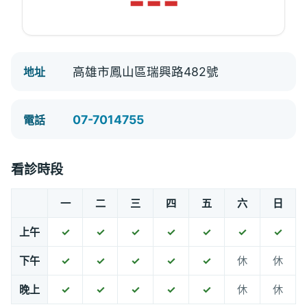
---
高雄市鳳山區瑞興路482號
地址
07-7014755
電話
看診時段
一
二
三
四
五
六
日
上午
✓
✓
✓
✓
✓
✓
✓
下午
✓
✓
✓
✓
✓
休
休
晚上
✓
✓
✓
✓
✓
休
休