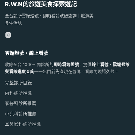
R.W.N的旅遊美食探索遊記
全台診所雲端燈號・即時看診號碼查詢｜旅遊美
食生活誌
雲端燈號・線上看號
收錄全台 1000+ 間診所的
即時雲端燈號
，提供
線上看號、雲端候診
與看診進度查詢
——出門前先查現在號碼，看診免現場久候。
完整診所目錄
內科診所推薦
家醫科診所推薦
小兒科診所推薦
耳鼻喉科診所推薦