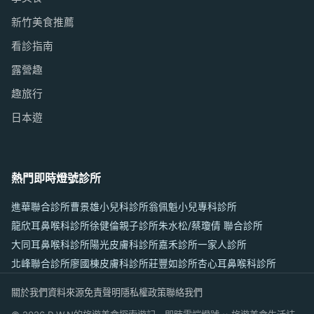
新竹美食推薦
看診指南
露營趣
趣旅行
日本遊
熱門即時燈號診所
進華聯合診所
曹景雄小兒科診所
翁佩魁小兒專科診所
龍欣耳鼻喉科診所
徐健倫親子診所
朱水松/蔡瓊倩 聯合診所
大同耳鼻喉科診所
陽光皮膚科診所
嘉禾診所
一家人診所
北峰聯合診所
廖國棟皮膚科診所
莊豐如診所
杏心耳鼻喉科診所
關於我們
資料來源
免責聲明
隱私權政策
聯絡我們