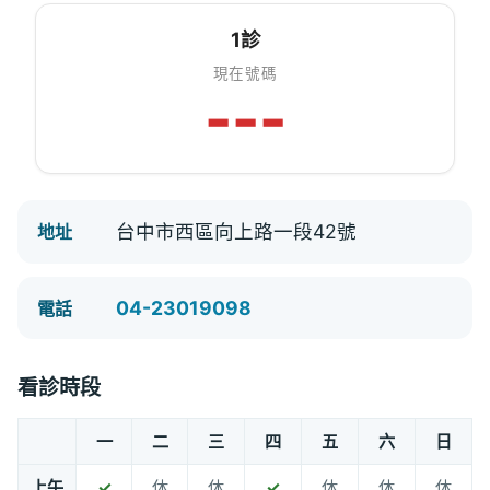
1診
現在號碼
---
台中市西區向上路一段42號
地址
04-23019098
電話
看診時段
一
二
三
四
五
六
日
上午
✓
休
休
✓
休
休
休