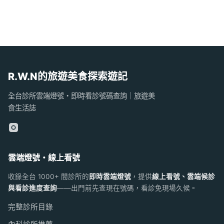
R.W.N的旅遊美食探索遊記
全台診所雲端燈號・即時看診號碼查詢｜旅遊美
食生活誌
雲端燈號・線上看號
收錄全台 1000+ 間診所的
即時雲端燈號
，提供
線上看號、雲端候診
與看診進度查詢
——出門前先查現在號碼，看診免現場久候。
完整診所目錄