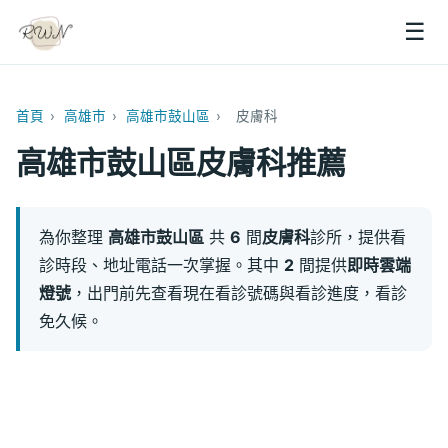
☰
首頁
›
高雄市
›
高雄市鼓山區
›
皮膚科
高雄市鼓山區皮膚科推薦
為你整理
高雄市鼓山區
共
6
間
皮膚科
診所，提供看
診時段、地址電話一次掌握。其中
2
間提供
即時雲端
燈號
，出門前先查看現在看診號碼與看診進度，看診
免久候。