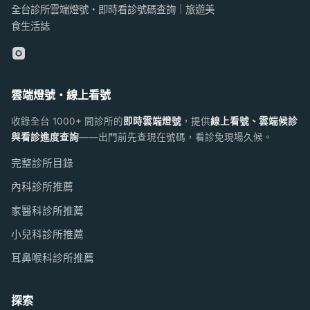
全台診所雲端燈號・即時看診號碼查詢｜旅遊美
食生活誌
雲端燈號・線上看號
收錄全台 1000+ 間診所的
即時雲端燈號
，提供
線上看號、雲端候診
與看診進度查詢
——出門前先查現在號碼，看診免現場久候。
完整診所目錄
內科診所推薦
家醫科診所推薦
小兒科診所推薦
耳鼻喉科診所推薦
探索