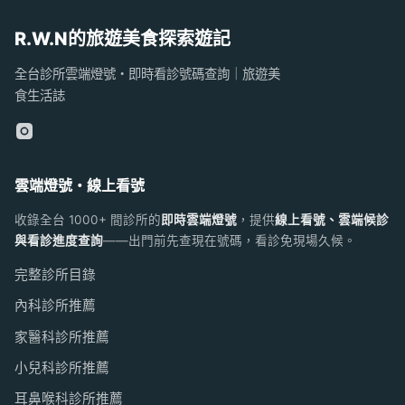
R.W.N的旅遊美食探索遊記
全台診所雲端燈號・即時看診號碼查詢｜旅遊美
食生活誌
雲端燈號・線上看號
收錄全台 1000+ 間診所的
即時雲端燈號
，提供
線上看號、雲端候診
與看診進度查詢
——出門前先查現在號碼，看診免現場久候。
完整診所目錄
內科診所推薦
家醫科診所推薦
小兒科診所推薦
耳鼻喉科診所推薦